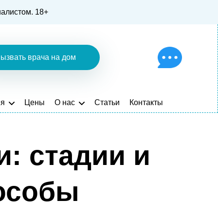
иалистом.
18+
ызвать врача на дом
ия
Цены
О нас
Статьи
Контакты
: стадии и
особы