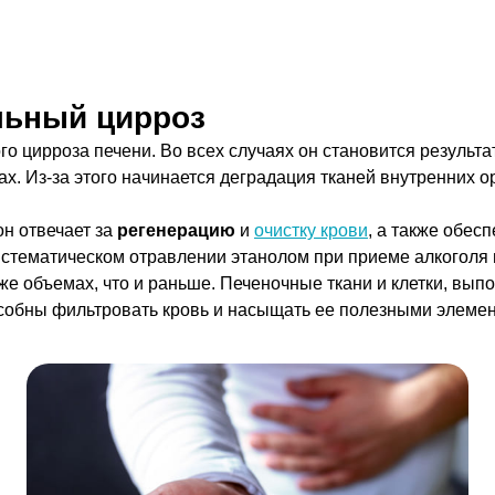
льный цирроз
о цирроза печени. Во всех случаях он становится результа
х. Из-за этого начинается деградация тканей внутренних о
он отвечает за
регенерацию
и
очистку крови
, а также обес
стематическом отравлении этанолом при приеме алкоголя 
 же объемах, что и раньше. Печеночные ткани и клетки, вып
особны фильтровать кровь и насыщать ее полезными элеме