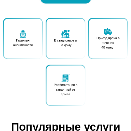
Приезд врача в
Гарантия
В стационаре и
течение
анонимности
на дому
40 минут
Реабилитация с
гарантией от
срыва
Популярные услуги