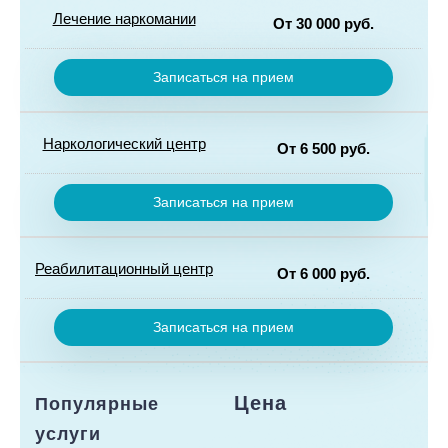
полной
Лечение наркомании
От 30 000 руб.
анонимности
Лечим все
виды
Записаться на прием
зависимости
от
наркотических
Наркологический центр
веществ
От 6 500 руб.
Полноценный
наркологический
Записаться на прием
центр с
детоксикацией,
стационаром,
Реабилитационный центр
штатными
От 6 000 руб.
наркологами
Собственный
и
реабилитационный
психиатрами,
Записаться на прием
центр с
реабилитацией
полноценной
программой
адаптации и
Цена
Популярные
реабилитации.
услуги
Работают