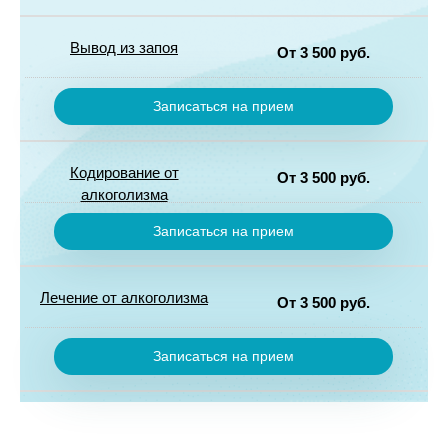
штатные
наркологи и
психиатры
Вывод из запоя
От 3 500 руб.
Выводим из
запоя на
Записаться на прием
дому и в
стационаре
Кодирование от
От 3 500 руб.
алкоголизма
Кодируем от
алкоголизма
Записаться на прием
препаратами
Налтрексон,
Алгоминал,
Лечение от алкоголизма
Эспераль,
От 3 500 руб.
Торпедо,
Проводим
гипнозом по
полноценное
методу
Записаться на прием
лечение
Довженко
алкоголизма
с
детоксикацией,
кодировкой,