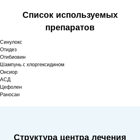
Список используемых
препаратов
Синулокс
Отидез
Отибиовин
Шампунь с хлоргексидином
Онсиор
АСД
Цефолен
Раносан
Структура центра лечения