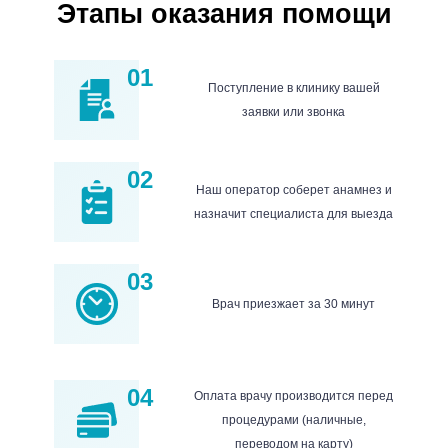
Этапы оказания помощи
реабилитацией
на дому или
в
стационаре
01
Поступление в клинику вашей
заявки или звонка
02
Наш оператор соберет анамнез и
назначит специалиста для выезда
03
Врач приезжает за 30 минут
04
Оплата врачу производится перед
процедурами (наличные,
переводом на карту)