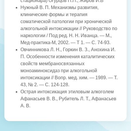
стационара) Огурцов П.П., Жиров И.В
Нужный В. П. Механизмы развития,
клинические формы и терапия
соматической патологии при хронической
алкогольной интоксикации // Руководство по
наркологии / Под ред. Н. Н. Иванца. — М.,
Мед-практика-М, 2002. — Т 1. — С. 74-93.
Овчинникова Л. Н., Горкин В. З., Анохина И.
П. Особенности изменения каталитических
свойств мембраносвязанных
моноаминоксидаз при алкогольной
интоксикации // Вопр. мед. хим. — 1989. — Т.
43, № 2. — С. 124-128.
Острая интоксикация этиловым алкоголем
Афанасьев В. В., Рубитель Л. Т., Афанасьев
А. В.