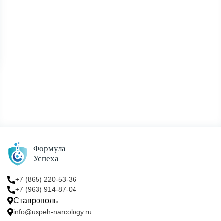
Лирика (прегабалин) — аптечный наркотик:
последствия и как бросить
Лирика – аптечный наркотик, поэтому в РФ его продажа и
хранения ограничены и подлежат учёту. Аптечное средство
Лирика или прегабалин, как действует и почему вызывает
привыкание. Рассмотрим последствия злоупотребления Лирикой.
+7 (865) 220-53-36
+7 (963) 914-87-04
Ставрополь
info@uspeh-narcology.ru