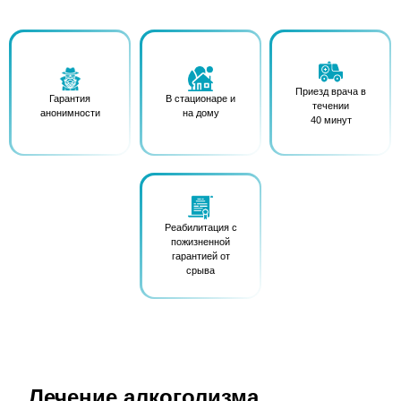
Приезд врача в
Гарантия
В стационаре и
течении
анонимности
на дому
40 минут
Реабилитация с
пожизненной
гарантией от
срыва
Лечение алкоголизма