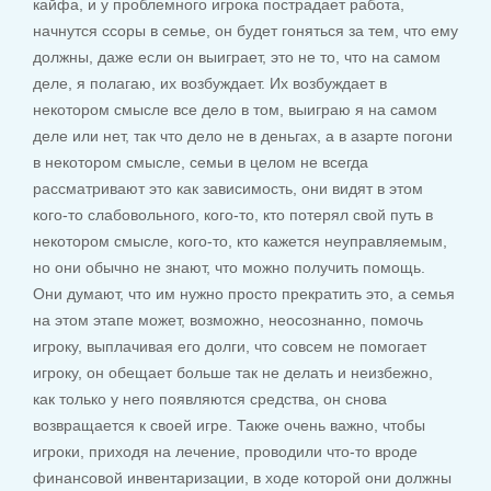
кайфа, и у проблемного игрока пострадает работа,
начнутся ссоры в семье, он будет гоняться за тем, что ему
должны, даже если он выиграет, это не то, что на самом
деле, я полагаю, их возбуждает. Их возбуждает в
некотором смысле все дело в том, выиграю я на самом
деле или нет, так что дело не в деньгах, а в азарте погони
в некотором смысле, семьи в целом не всегда
рассматривают это как зависимость, они видят в этом
кого-то слабовольного, кого-то, кто потерял свой путь в
некотором смысле, кого-то, кто кажется неуправляемым,
но они обычно не знают, что можно получить помощь.
Они думают, что им нужно просто прекратить это, а семья
на этом этапе может, возможно, неосознанно, помочь
игроку, выплачивая его долги, что совсем не помогает
игроку, он обещает больше так не делать и неизбежно,
как только у него появляются средства, он снова
возвращается к своей игре. Также очень важно, чтобы
игроки, приходя на лечение, проводили что-то вроде
финансовой инвентаризации, в ходе которой они должны