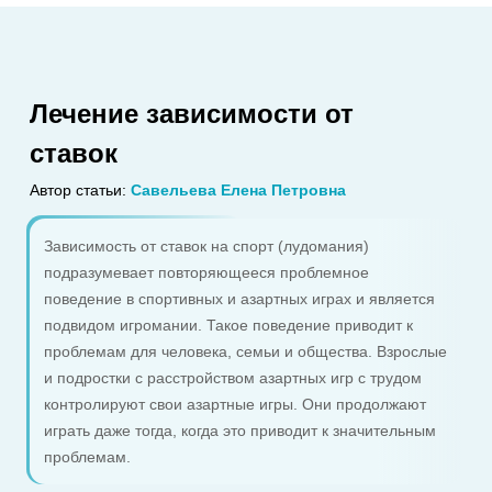
Лечение зависимости от
ставок
Автор статьи:
Савельева Елена Петровна
Зависимость от ставок на спорт (лудомания)
подразумевает повторяющееся проблемное
поведение в спортивных и азартных играх и является
подвидом игромании. Такое поведение приводит к
проблемам для человека, семьи и общества. Взрослые
и подростки с расстройством азартных игр с трудом
контролируют свои азартные игры. Они продолжают
играть даже тогда, когда это приводит к значительным
проблемам.