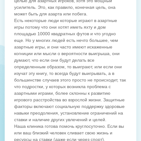
целью для азартных игроков, хотя это мощный
усилитель. Это, как правило, конечная цель, она
может быть для азарта или побега.
Есть некоторые люди которые играют в азартные
игры потому что они хотят иметь яхту и дом
площадью 10000 квадратных футов и что угодно
еще. Но у многих людей есть нечто большее, чем
азартные игры, и они часто имеют искаженные
когниции или мысли о вероятности выигрыша, они
думают, что если они будут делать все
определенным образом, то выиграют, или если они
изучат эту книгу, то всегда будут выигрывать, а в
большинстве случаев этого просто не происходит, так
что подростки, у которых возникла проблема с
азартными играми, более склонны к развитию
игрового расстройства во взрослой жизни. Защитные
факторы включают социальную поддержку здоровые
навыки преодоления, установление ограничений на
ставки и наличие других увлечений и целей.
Наша клиника готова помочь круглосуточно. Если вы
или ваш близкий человек сливает свою жизнь и
ресурсы на ставки (даже если через спорт),