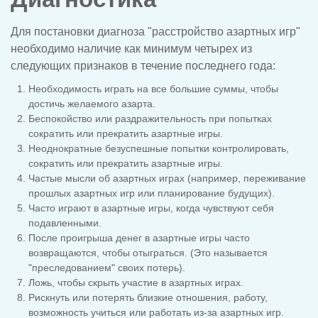
Для постановки диагноза "расстройство азартных игр"
необходимо наличие как минимум четырех из
следующих признаков в течение последнего года:
Необходимость играть на все большие суммы, чтобы
достичь желаемого азарта.
Беспокойство или раздражительность при попытках
сократить или прекратить азартные игры.
Неоднократные безуспешные попытки контролировать,
сократить или прекратить азартные игры.
Частые мысли об азартных играх (например, переживание
прошлых азартных игр или планирование будущих).
Часто играют в азартные игры, когда чувствуют себя
подавленными.
После проигрыша денег в азартные игры часто
возвращаются, чтобы отыграться. (Это называется
"преследованием" своих потерь).
Ложь, чтобы скрыть участие в азартных играх.
Рискнуть или потерять близкие отношения, работу,
возможность учиться или работать из-за азартных игр.