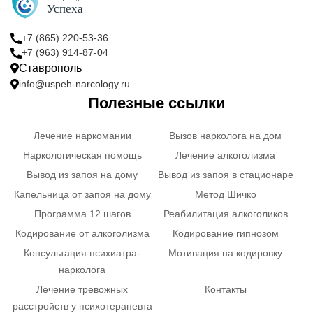
+7 (865) 220-53-36
+7 (963) 914-87-04
Ставрополь
info@uspeh-narcology.ru
Полезные ссылки
Лечение наркомании
Вызов нарколога на дом
Наркологическая помощь
Лечение алкоголизма
Вывод из запоя на дому
Вывод из запоя в стационаре
Капельница от запоя на дому
Метод Шичко
Программа 12 шагов
Реабилитация алкоголиков
Кодирование от алкоголизма
Кодирование гипнозом
Консультация психиатра-
Мотивация на кодировку
нарколога
Лечение тревожных
Контакты
расстройств у психотерапевта