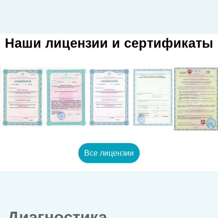
Наши лицензии и сертификаты
Все лицензии
Диагностика