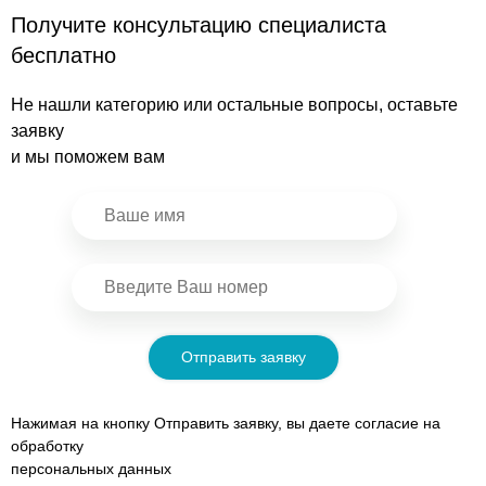
Получите консультацию специалиста
бесплатно
Не нашли категорию или остальные вопросы, оставьте
заявку
и мы поможем вам
Отправить заявку
Нажимая на кнопку Отправить заявку, вы даете согласие на
обработку
персональных данных