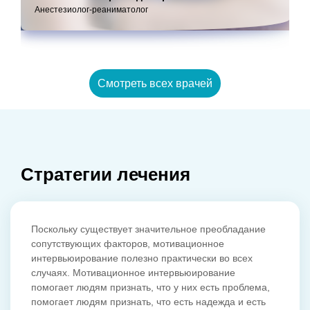
Анестезиолог-реаниматолог
Смотреть всех врачей
Стратегии лечения
Поскольку существует значительное преобладание
сопутствующих факторов, мотивационное
интервьюирование полезно практически во всех
случаях. Мотивационное интервьюирование
помогает людям признать, что у них есть проблема,
помогает людям признать, что есть надежда и есть