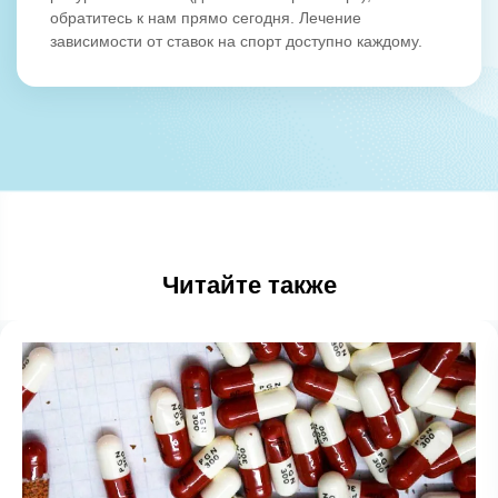
обратитесь к нам прямо сегодня. Лечение
зависимости от ставок на спорт доступно каждому.
Читайте также