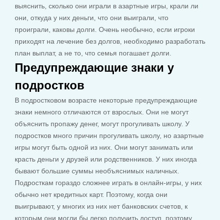
выяснить, сколько они играли в азартные игры, крали ли
они, откуда у них деньги, что они выиграли, что
проиграли, каковы долги. Очень необычно, если игроки
приходят на лечение без долгов, необходимо разработать
план выплат, а не то, что семья погашает долги.
Предупреждающие знаки у
подростков
В подростковом возрасте некоторые предупреждающие
знаки немного отличаются от взрослых. Они не могут
объяснить пропажу денег, могут прогуливать школу. У
подростков много причин прогуливать школу, но азартные
игры могут быть одной из них. Они могут занимать или
красть деньги у друзей или родственников. У них иногда
бывают большие суммы необъяснимых наличных.
Подросткам гораздо сложнее играть в онлайн-игры, у них
обычно нет кредитных карт. Поэтому, когда они
выигрывают, у многих из них нет банковских счетов, к
которым они могли бы легко получить доступ, поэтому,