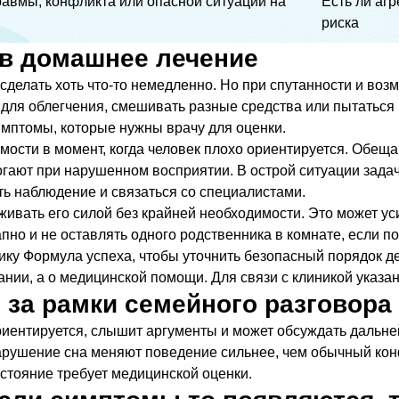
равмы, конфликта или опасной ситуации на
Есть ли агр
риска
 в домашнее лечение
я сделать хоть что-то немедленно. Но при спутанности и во
ь для облегчения, смешивать разные средства или пытаться
имптомы, которые нужны врачу для оценки.
имости в момент, когда человек плохо ориентируется. Обещ
ают при нарушенном восприятии. В острой ситуации задача
ть наблюдение и связаться со специалистами.
живать его силой без крайней необходимости. Это может ус
апно и не оставлять одного родственника в комнате, если 
ику Формула успеха, чтобы уточнить безопасный порядок д
ании, а о медицинской помощи. Для связи с клиникой указ
 за рамки семейного разговора
риентируется, слышит аргументы и может обсуждать дальн
 нарушение сна меняют поведение сильнее, чем обычный ко
остояние требует медицинской оценки.