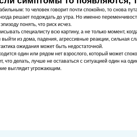
сли симптомы то появляются, 
бильным: то человек говорит почти спокойно, то снова пута
 иногда решает подождать до утра. Но именно переменчивос
пизоду понять, что риск исчез.
сывать специалисту всю картину, а не только момент, когд
 выйти из дома, падения, агрессивные реакции, сильная сл
тактика ожидания может быть недостаточной.
ходится один или рядом нет взрослого, который может спок
, что делать, лучше не оставаться с ситуацией один на оди
яние выглядит угрожающим.