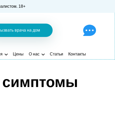
иалистом.
18+
ызвать врача на дом
ия
Цены
О нас
Статьи
Контакты
: симптомы