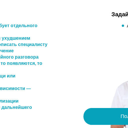
Задай
ебует отдельного
м ухудшением
описать специалисту
ечение
ейного разговора
то появляются, то
ощи или
зависимости —
илизации
я дальнейшего
По