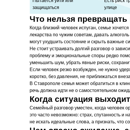
Пытается уйти или
Есть риск т
защищаться
улице
Что нельзя превращать
Когда близкий человек испуган, семье хочетс
лекарства по чужим советам, давать алкогол
могут ухудшить состояние и скрыть важные с
Не стоит устраивать долгий разговор о завис
проблему и эмоциональные споры редко помог
уменьшить шум, убрать явные риски, сохрани
Если человек резко возбужден, не нужно удер
коротко, без давления, не приближаться внез
В Ставрополе семья может обратиться в клин
речь должна идти не о самостоятельном ожид
Когда ситуация выходит
Семейный разговор уместен, когда человек о
это часто невозможно: страх, спутанность и
не искать идеальные слова, а признать, что с