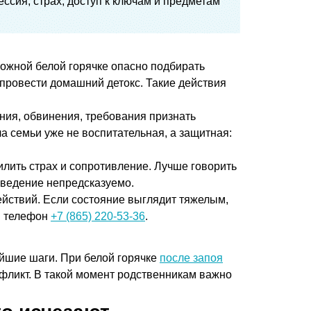
ессия, страх, доступ к ключам и предметам
зможной белой горячке опасно подбирать
 провести домашний детокс. Такие действия
ания, обвинения, требования признать
 семьи уже не воспитательная, а защитная:
илить страх и сопротивление. Лучше говорить
поведение непредсказуемо.
ействий. Если состояние выглядит тяжелым,
ан телефон
+7 (865) 220-53-36
.
ейшие шаги. При белой горячке
после запоя
нфликт. В такой момент родственникам важно