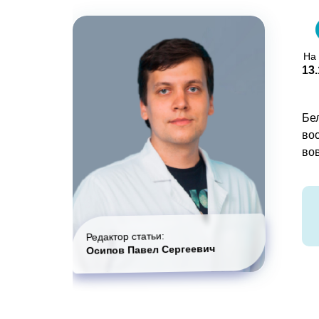
На
13.
Бел
во
во
Редактор статьи:
Осипов Павел Сергеевич