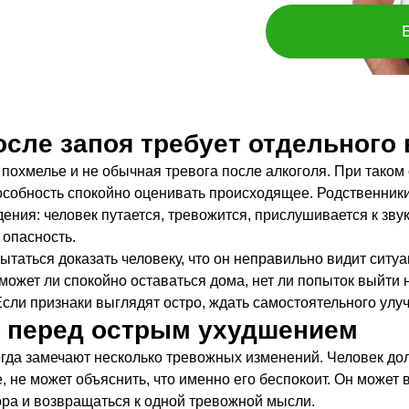
осле запоя требует отдельного
е похмелье и не обычная тревога после алкоголя. При тако
пособность спокойно оценивать происходящее. Родственники
ния: человек путается, тревожится, прислушивается к звука
 опасность.
пытаться доказать человеку, что он неправильно видит сит
 может ли спокойно оставаться дома, нет ли попыток выйти 
Если признаки выглядят остро, ждать самостоятельного ул
е перед острым ухудшением
да замечают несколько тревожных изменений. Человек долг
е, не может объяснить, что именно его беспокоит. Он может
ора и возвращаться к одной тревожной мысли.